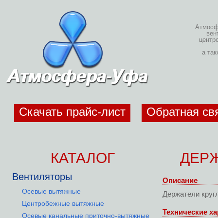
Атмосфе
вен
центр
а та
Скачать прайс-лист
Обратная св
КАТАЛОГ
ДЕРЖ
Вентиляторы
Описание
Осевые вытяжные
Держатели круг
Центробежные вытяжные
Технические ха
Осевые канальные приточно-вытяжные