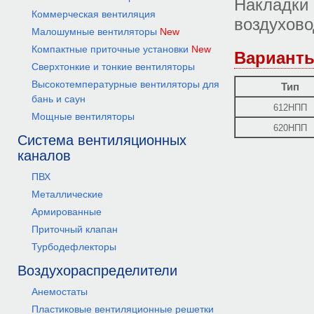
Накладки
Коммерческая вентиляция
воздухово
Малошумные вентиляторы
New
Компактные приточные установки
New
Варианты
Сверхтонкие и тонкие вентиляторы
Высокотемпературные вентиляторы для
Тип
бань и саун
612НПП
Мощные вентиляторы
620НПП
Система вентиляционных
каналов
ПВХ
Металлические
Армированные
Приточный клапан
Турбодефлекторы
Воздухораспределители
Анемостаты
Пластиковые вентиляционные решетки