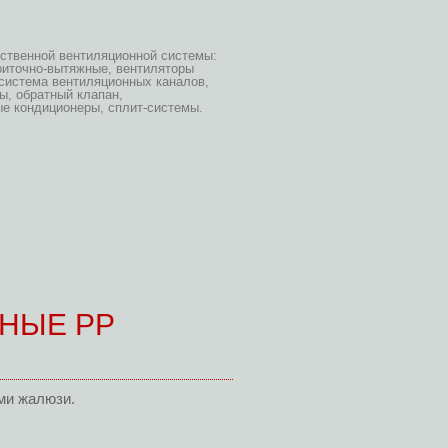
ественной вентиляционной системы:
риточно-вытяжные, вентиляторы
система вентиляционных каналов,
ы, обратный клапан,
е кондиционеры, сплит-системы.
НЫЕ РР
ми жалюзи.