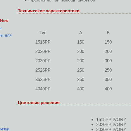
Технические характеристики
New
ы
Тип
A
B
ры для
1515РР
150
150
2020РР
200
200
2030РР
200
300
2525РР
250
250
3535РР
350
350
4040РР
400
400
Цветовые решения
1515РР IVORY
2020РР IVORY
шетки
2030РР IVORY