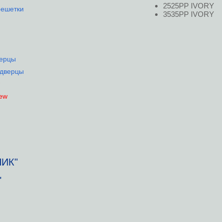
2525РР IVORY
решетки
3535РР IVORY
верцы
-дверцы
ew
НИК"
"