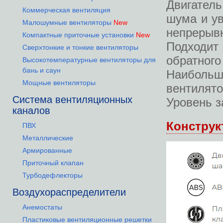
Двигател
Коммерческая вентиляция
шума и ув
Малошумные вентиляторы
New
непрерывн
Компактные приточные установки
New
Подходит
Сверхтонкие и тонкие вентиляторы
обратного
Высокотемпературные вентиляторы для
бань и саун
Наибольш
Мощные вентиляторы
вентилят
Система вентиляционных
Уровень з
каналов
Конструк
ПВХ
Металлические
Армированные
Приточный клапан
Турбодефлекторы
Воздухораспределители
Анемостаты
Пластиковые вентиляционные решетки