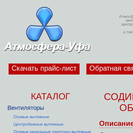
Атмосфе
вен
центр
а та
Скачать прайс-лист
Обратная св
КАТАЛОГ
СОДИ
ОБ
Вентиляторы
Осевые вытяжные
Описани
Центробежные вытяжные
Осевые канальные приточно-вытяжные