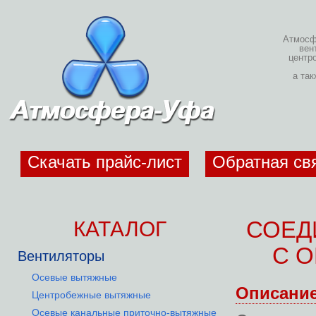
Атмосфе
вен
центр
а та
Скачать прайс-лист
Обратная св
КАТАЛОГ
СОЕД
С 
Вентиляторы
Осевые вытяжные
Описани
Центробежные вытяжные
Осевые канальные приточно-вытяжные